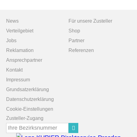
Navigation
Navigation
News
Für unsere Zusteller
überspringen
überspringen
Verteilgebiet
Shop
Jobs
Partner
Reklamation
Referenzen
Navigation
Ansprechpartner
überspringen
Kontakt
Impressum
Grundsatzerklärung
Datenschutzerklärung
Cookie-Einstellungen
Zusteller-Zugang