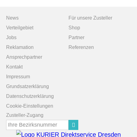
Navigation
Navigation
News
Für unsere Zusteller
überspringen
überspringen
Verteilgebiet
Shop
Jobs
Partner
Reklamation
Referenzen
Navigation
Ansprechpartner
überspringen
Kontakt
Impressum
Grundsatzerklärung
Datenschutzerklärung
Cookie-Einstellungen
Zusteller-Zugang